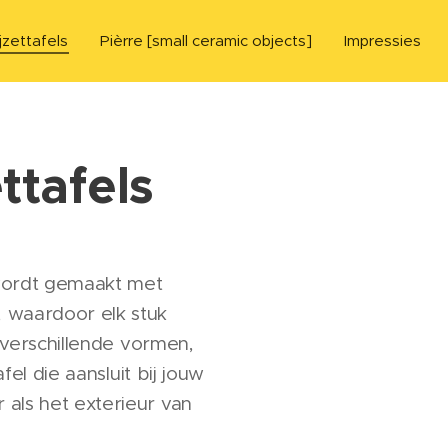
jzettafels
Pièrre [small ceramic objects]
Impressies
ttafels
wordt gemaakt met
, waardoor elk stuk
e verschillende vormen,
fel die aansluit bij jouw
 als het exterieur van