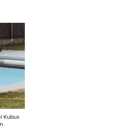
el Kubus
n